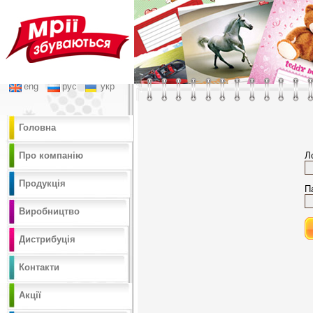
eng
рус
укр
Головна
Про компанію
Л
Продукція
П
Виробництво
Дистрибуція
Контакти
Акції